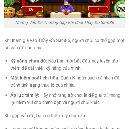
Những Vấn Đề Thường Gặp Khi Chơi Thầy Đồ Sam86
Khi tham gia vào Thầy Đồ Sam86, người chơi có thể gặp một
số vấn đề như sau:
Kỹ năng chưa đủ:
Nếu bạn mới bắt đầu, hãy luyện tập
thêm để cải thiện kỹ năng của mình.
Mất kiểm soát chi tiêu:
Quản lý ngân sách cá nhân để
tránh tình trạng thua lỗ quá nhiều.
Áp lực tâm lý:
Hãy nhớ rằng trò chơi là để giải trí, mang
lại niềm vui cho chính bạn và người chơi khác.
Khi gặp vấn đề, bạn có thể xử lý như sau:
Luôn có một khoản ngân sách rõ ràng trước khi tham gia.