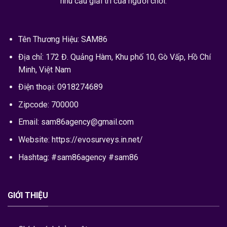
nhu cầu giải trí của người chơi.
Tên Thương Hiệu: SAM86
Địa chỉ: 172 Đ. Quảng Hàm, Khu phố 10, Gò Vấp, Hồ Chí
Minh, Việt Nam
Điện thoại: 0918274689
Zipcode: 700000
Email:
sam86agency@gmail.com
Website: https://evosurveys.in.net/
Hashtag: #sam86agency #sam86
GIỚI THIỆU