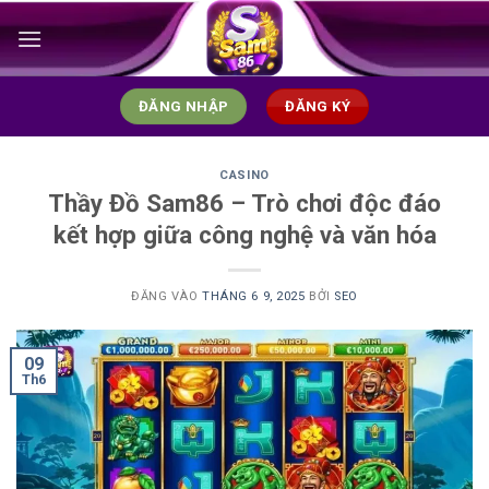
Bỏ
qua
nội
dung
ĐĂNG NHẬP
ĐĂNG KÝ
CASINO
Thầy Đồ Sam86 – Trò chơi độc đáo
kết hợp giữa công nghệ và văn hóa
ĐĂNG VÀO
THÁNG 6 9, 2025
BỞI
SEO
09
Th6