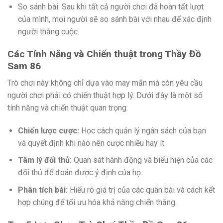
So sánh bài: Sau khi tất cả người chơi đã hoàn tất lượt
của mình, mọi người sẽ so sánh bài với nhau để xác định
người thắng cuộc.
Các Tính Năng và Chiến thuật trong Thầy Đồ
Sam 86
Trò chơi này không chỉ dựa vào may mắn mà còn yêu cầu
người chơi phải có chiến thuật hợp lý. Dưới đây là một số
tính năng và chiến thuật quan trọng:
Chiến lược cược:
Học cách quản lý ngân sách của bạn
và quyết định khi nào nên cược nhiều hay ít.
Tâm lý đối thủ:
Quan sát hành động và biểu hiện của các
đối thủ để đoán được ý định của họ.
Phân tích bài:
Hiểu rõ giá trị của các quân bài và cách kết
hợp chúng để tối ưu hóa khả năng chiến thắng.