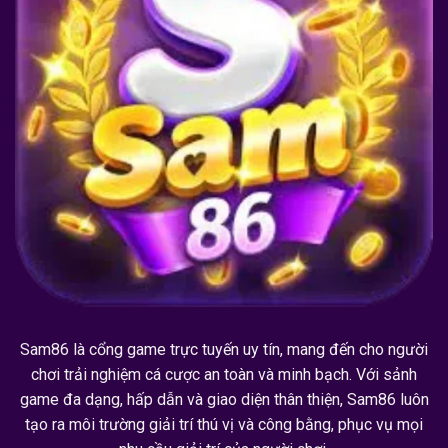
Sam86
là cổng game trực tuyến uy tín, mang đến cho người
chơi trải nghiệm cá cược an toàn và minh bạch. Với sảnh
game đa dạng, hấp dẫn và giao diện thân thiện, Sam86 luôn
tạo ra môi trường giải trí thú vị và công bằng, phục vụ mọi