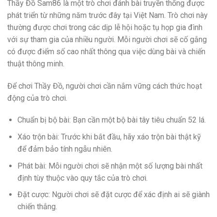
Thầy Đồ Sam86 là một trò chơi đánh bài truyền thống được
phát triển từ những năm trước đây tại Việt Nam. Trò chơi này
thường được chơi trong các dịp lễ hội hoặc tụ họp gia đình
với sự tham gia của nhiều người. Mỗi người chơi sẽ cố gắng
có được điểm số cao nhất thông qua việc dùng bài và chiến
thuật thông minh.
Để chơi Thầy Đồ, người chơi cần nắm vững cách thức hoạt
động của trò chơi.
Chuẩn bị bộ bài: Bạn cần một bộ bài tây tiêu chuẩn 52 lá.
Xáo trộn bài: Trước khi bắt đầu, hãy xáo trộn bài thật kỹ
để đảm bảo tính ngẫu nhiên.
Phát bài: Mỗi người chơi sẽ nhận một số lượng bài nhất
định tùy thuộc vào quy tắc của trò chơi.
Đặt cược: Người chơi sẽ đặt cược để xác định ai sẽ giành
chiến thắng.