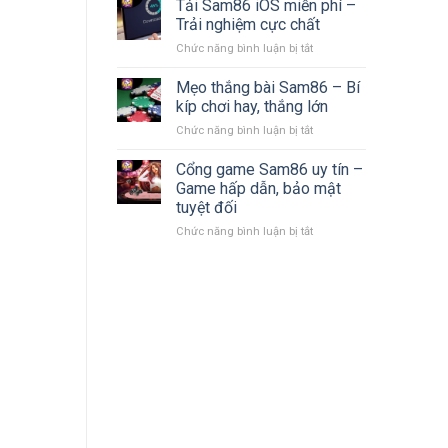
app
1
Tải Sam86 iOS miễn phí –
Sam86
phút,
Trải nghiệm cực chất
cho
chơi
Chức năng bình luận bị tắt
ở
Android
game
Tải
–
thả
Sam86
Mẹo thắng bài Sam86 – Bí
Game
ga!
iOS
hot,
kíp chơi hay, thắng lớn
miễn
rút
Chức năng bình luận bị tắt
ở
phí
tiền
Mẹo
–
siêu
thắng
Cổng game Sam86 uy tín –
Trải
tốc!
bài
nghiệm
Game hấp dẫn, bảo mật
Sam86
cực
tuyệt đối
–
chất
Chức năng bình luận bị tắt
ở
Bí
Cổng
kíp
game
chơi
Sam86
hay,
uy
thắng
tín
lớn
–
Game
hấp
dẫn,
bảo
mật
tuyệt