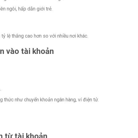
lên ngôi, hấp dẫn giới trẻ.
tỷ lệ thắng cao hơn so với nhiều nơi khác.
n vào tài khoản
.
 thức như chuyển khoản ngân hàng, ví điện tử.
 từ tài khoản