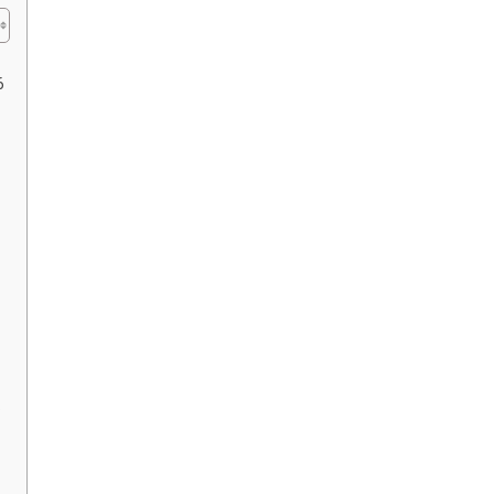
6
?
6