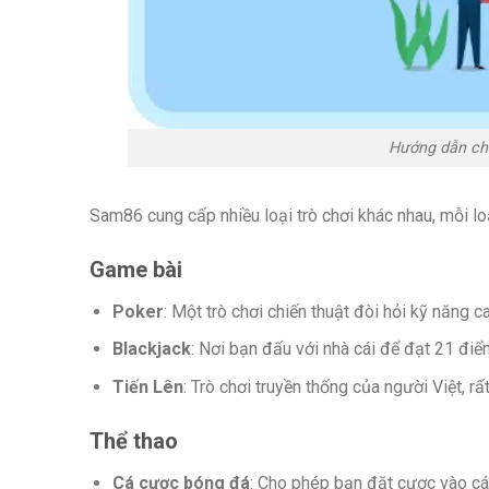
Hướng dẫn chơ
Sam86 cung cấp nhiều loại trò chơi khác nhau, mỗi l
Game bài
Poker
: Một trò chơi chiến thuật đòi hỏi kỹ năng 
Blackjack
: Nơi bạn đấu với nhà cái để đạt 21 đi
Tiến Lên
: Trò chơi truyền thống của người Việt, r
Thể thao
Cá cược bóng đá
: Cho phép bạn đặt cược vào các 