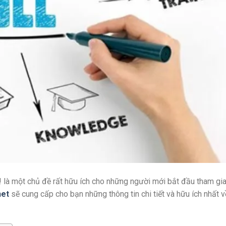
 là một chủ đề rất hữu ích cho những người mới bắt đầu tham gia
net
sẽ cung cấp cho bạn những thông tin chi tiết và hữu ích nhất v