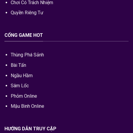
Chơi Có Trách Nhiệm
Quyền Riêng Tư
CỔNG GAME HOT
Thùng Phá Sảnh
Bài Tấn
Ngầu Hầm
Sâm Lốc
Phỏm Online
Mậu Binh Online
HƯỚNG DẪN TRUY CẬP