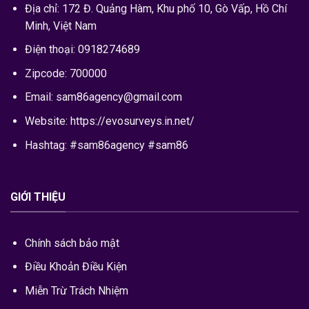
Địa chỉ: 172 Đ. Quảng Hàm, Khu phố 10, Gò Vấp, Hồ Chí
Minh, Việt Nam
Điện thoại: 0918274689
Zipcode: 700000
Email:
sam86agency@gmail.com
Website: https://evosurveys.in.net/
Hashtag: #sam86agency #sam86
GIỚI THIỆU
Chính sách bảo mật
Điều Khoản Điều Kiện
Miễn Trừ Trách Nhiệm