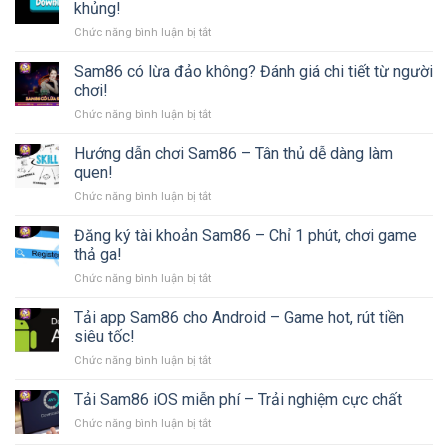
nhận
khủng!
mới
thông
Chức năng bình luận bị tắt
ở
nhất
báo
Tải
–
nhanh
game
Cập
Sam86 có lừa đảo không? Đánh giá chi tiết từ người
nhất!
Sam86
nhật
chơi!
miễn
nhanh
Chức năng bình luận bị tắt
ở
phí
Sam86
–
có
Hướng dẫn chơi Sam86 – Tân thủ dễ dàng làm
Chơi
lừa
thả
quen!
đảo
ga,
Chức năng bình luận bị tắt
ở
không?
nhận
Hướng
Đánh
quà
dẫn
Đăng ký tài khoản Sam86 – Chỉ 1 phút, chơi game
giá
khủng!
chơi
chi
thả ga!
Sam86
tiết
Chức năng bình luận bị tắt
ở
–
từ
Đăng
Tân
người
ký
Tải app Sam86 cho Android – Game hot, rút tiền
thủ
chơi!
tài
dễ
siêu tốc!
khoản
dàng
Chức năng bình luận bị tắt
ở
Sam86
làm
Tải
–
quen!
app
Tải Sam86 iOS miễn phí – Trải nghiệm cực chất
Chỉ
Sam86
1
Chức năng bình luận bị tắt
ở
cho
phút,
Tải
Android