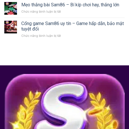
chơi
Sam86
Mẹo thắng bài Sam86 – Bí kíp chơi hay, thắng lớn
–
game
iOS
Game
thả
Chức năng bình luận bị tắt
ở
miễn
hot,
ga!
Mẹo
phí
rút
thắng
–
Cổng game Sam86 uy tín – Game hấp dẫn, bảo mật
tiền
bài
Trải
tuyệt đối
siêu
Sam86
nghiệm
tốc!
Chức năng bình luận bị tắt
ở
–
cực
Cổng
Bí
chất
game
kíp
Sam86
chơi
uy
hay,
tín
thắng
–
lớn
Game
hấp
dẫn,
bảo
mật
tuyệt
đối