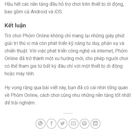
Hầu hết các nền tảng đều hỗ trợ chơi trên thiết bị di động,
bao gồm cả Android và iOS.
Kết luận
Trò chơi Phỏm Online không chỉ mang lại những giây phút
giải trí thú vị mà còn phát triển kỹ năng tư duy, phản xạ và
chiến thuật. Với việc phát triển công nghệ và internet, Phỏm
Online đã trở thành một xu hướng mới, cho phép người chơi
có thể tham gia từ bất kỳ đâu chỉ với một thiết bị di động
hoặc máy tính.
Hy vọng rằng qua bài viết này, bạn đã có cái nhìn tổng quan
về Phỏm Online, cách chơi cũng như những nền tảng tốt nhất
để trải nghiệm.