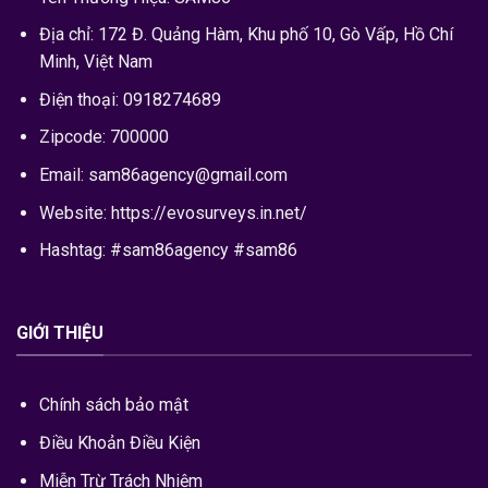
Địa chỉ: 172 Đ. Quảng Hàm, Khu phố 10, Gò Vấp, Hồ Chí
Minh, Việt Nam
Điện thoại: 0918274689
Zipcode: 700000
Email:
sam86agency@gmail.com
Website: https://evosurveys.in.net/
Hashtag: #sam86agency #sam86
GIỚI THIỆU
Chính sách bảo mật
Điều Khoản Điều Kiện
Miễn Trừ Trách Nhiệm