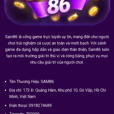
Sam86
là cổng game trực tuyến uy tín, mang đến cho người
chơi trải nghiệm cá cược an toàn và minh bạch. Với sảnh
game đa dạng, hấp dẫn và giao diện thân thiện, Sam86 luôn
tạo ra môi trường giải trí thú vị và công bằng, phục vụ mọi
nhu cầu giải trí của người chơi.
Tên Thương Hiệu: SAM86
Địa chỉ: 172 Đ. Quảng Hàm, Khu phố 10, Gò Vấp, Hồ Chí
Minh, Việt Nam
Điện thoại: 0918274689