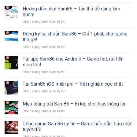
Sam86
–
có
Hướng dẫn chơi Sam86 – Tân thủ dễ dàng làm
Chơi
lừa
thả
quen!
đảo
ga,
Chức năng bình luận bị tắt
ở
không?
nhận
Hướng
Đánh
quà
dẫn
Đăng ký tài khoản Sam86 – Chỉ 1 phút, chơi game
giá
khủng!
chơi
chi
thả ga!
Sam86
tiết
Chức năng bình luận bị tắt
ở
–
từ
Đăng
Tân
người
ký
Tải app Sam86 cho Android – Game hot, rút tiền
thủ
chơi!
tài
dễ
siêu tốc!
khoản
dàng
Chức năng bình luận bị tắt
ở
Sam86
làm
Tải
–
quen!
app
Tải Sam86 iOS miễn phí – Trải nghiệm cực chất
Chỉ
Sam86
1
Chức năng bình luận bị tắt
ở
cho
phút,
Tải
Android
chơi
Sam86
Mẹo thắng bài Sam86 – Bí kíp chơi hay, thắng lớn
–
game
iOS
Game
thả
Chức năng bình luận bị tắt
ở
miễn
hot,
ga!
Mẹo
phí
rút
thắng
–
Cổng game Sam86 uy tín – Game hấp dẫn, bảo mật
tiền
bài
Trải
tuyệt đối
siêu
Sam86
nghiệm
tốc!
Chức năng bình luận bị tắt
ở