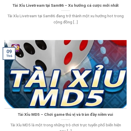
Tài Xỉu Livetream tại Sam86 – Xu hướng cá cược mới nhất
Tài Xỉu Livetream tại Sam86 đang trở thành một xu hướng hot trong
cộng đồng [...]
09
Th6
Tài Xỉu MD5 – Chơi game thú vị và tràn đầy niềm vui
Tài Xỉu MD5 là một trong những trò chơi trực tuyến phổ biến hiện
nay, [...]