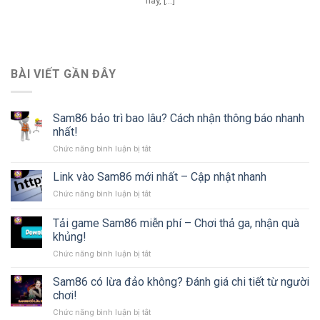
BÀI VIẾT GẦN ĐÂY
Sam86 bảo trì bao lâu? Cách nhận thông báo nhanh
nhất!
Chức năng bình luận bị tắt
ở
Sam86
bảo
Link vào Sam86 mới nhất – Cập nhật nhanh
trì
Chức năng bình luận bị tắt
ở
bao
Link
lâu?
vào
Tải game Sam86 miễn phí – Chơi thả ga, nhận quà
Cách
Sam86
nhận
khủng!
mới
thông
Chức năng bình luận bị tắt
ở
nhất
báo
Tải
–
nhanh
game
Cập
Sam86 có lừa đảo không? Đánh giá chi tiết từ người
nhất!
Sam86
nhật
chơi!
miễn
nhanh
Chức năng bình luận bị tắt
ở
phí