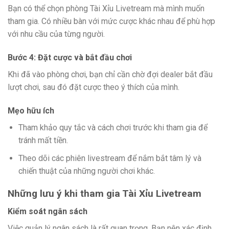
Bạn có thể chọn phòng Tài Xỉu Livetream mà mình muốn
tham gia. Có nhiều bàn với mức cược khác nhau để phù hợp
với nhu cầu của từng người.
Bước 4: Đặt cược và bắt đầu chơi
Khi đã vào phòng chơi, bạn chỉ cần chờ đợi dealer bắt đầu
lượt chơi, sau đó đặt cược theo ý thích của mình.
Mẹo hữu ích
Tham khảo quy tắc và cách chơi trước khi tham gia để
tránh mất tiền.
Theo dõi các phiên livestream để nắm bắt tâm lý và
chiến thuật của những người chơi khác.
Những lưu ý khi tham gia Tài Xỉu Livetream
Kiểm soát ngân sách
Việc quản lý ngân sách là rất quan trọng. Bạn nên xác định