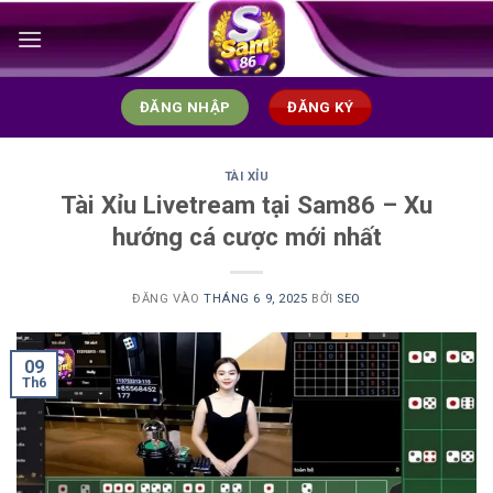
Bỏ
qua
nội
dung
ĐĂNG NHẬP
ĐĂNG KÝ
TÀI XỈU
Tài Xỉu Livetream tại Sam86 – Xu
hướng cá cược mới nhất
ĐĂNG VÀO
THÁNG 6 9, 2025
BỞI
SEO
09
Th6