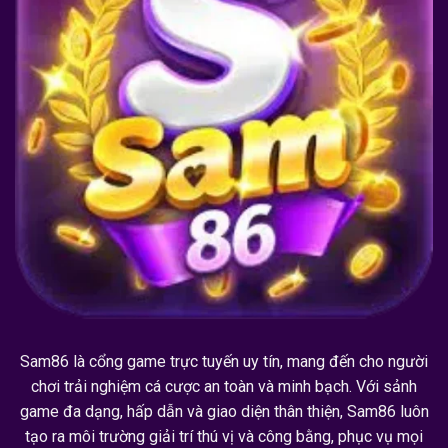
Sam86
là cổng game trực tuyến uy tín, mang đến cho người
chơi trải nghiệm cá cược an toàn và minh bạch. Với sảnh
game đa dạng, hấp dẫn và giao diện thân thiện, Sam86 luôn
tạo ra môi trường giải trí thú vị và công bằng, phục vụ mọi