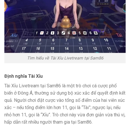
Tìm hiểu về Tài Xỉu Livetream tại Sam86
Định nghĩa Tài Xỉu
Tài Xỉu Livetream tại Sam86 là một trò chơi cá cược phổ
biến ở Đông Á, thường sử dụng bộ xúc xắc để quyết định kết
quả. Người chơi đặt cược vào tổng số điểm của hai viên xúc
xắc – nếu tổng điểm lớn hơn 11, gọi là “Tài”; ngược lại, nếu
nhỏ hơn 11, gọi là “Xỉu”. Trò chơi này vừa đơn giản vừa thú vị,
hấp dẫn rất nhiều người tham gia tại Sam86.