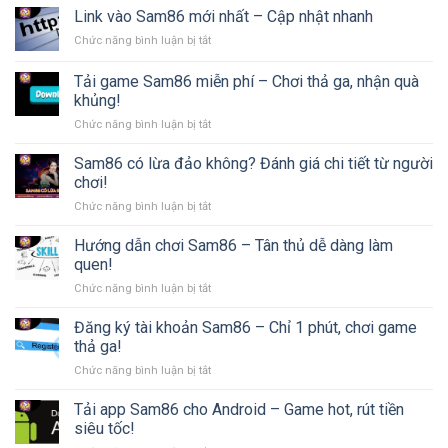
bảo
Link vào Sam86 mới nhất – Cập nhật nhanh
trì
Chức năng bình luận bị tắt
ở
bao
Link
lâu?
vào
Tải game Sam86 miễn phí – Chơi thả ga, nhận quà
Cách
Sam86
nhận
khủng!
mới
thông
Chức năng bình luận bị tắt
ở
nhất
báo
Tải
–
nhanh
game
Cập
Sam86 có lừa đảo không? Đánh giá chi tiết từ người
nhất!
Sam86
nhật
chơi!
miễn
nhanh
Chức năng bình luận bị tắt
ở
phí
Sam86
–
có
Hướng dẫn chơi Sam86 – Tân thủ dễ dàng làm
Chơi
lừa
thả
quen!
đảo
ga,
Chức năng bình luận bị tắt
ở
không?
nhận
Hướng
Đánh
quà
dẫn
Đăng ký tài khoản Sam86 – Chỉ 1 phút, chơi game
giá
khủng!
chơi
chi
thả ga!
Sam86
tiết
Chức năng bình luận bị tắt
ở
–
từ
Đăng
Tân
người
ký
Tải app Sam86 cho Android – Game hot, rút tiền
thủ
chơi!
tài
dễ
siêu tốc!
khoản
dàng