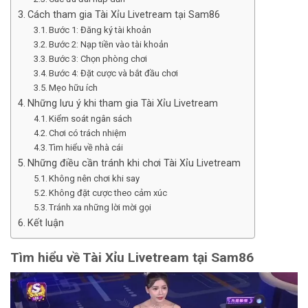
Cách tham gia Tài Xỉu Livetream tại Sam86
Bước 1: Đăng ký tài khoản
Bước 2: Nạp tiền vào tài khoản
Bước 3: Chọn phòng chơi
Bước 4: Đặt cược và bắt đầu chơi
Mẹo hữu ích
Những lưu ý khi tham gia Tài Xỉu Livetream
Kiểm soát ngân sách
Chơi có trách nhiệm
Tìm hiểu về nhà cái
Những điều cần tránh khi chơi Tài Xỉu Livetream
Không nên chơi khi say
Không đặt cược theo cảm xúc
Tránh xa những lời mời gọi
Kết luận
Tìm hiểu về Tài Xỉu Livetream tại Sam86