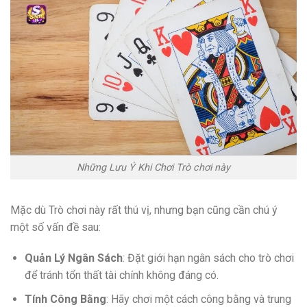
Những Lưu Ý Khi Chơi Trò chơi này
Mặc dù Trò chơi này rất thú vị, nhưng bạn cũng cần chú ý
một số vấn đề sau:
Quản Lý Ngân Sách
: Đặt giới hạn ngân sách cho trò chơi
để tránh tổn thất tài chính không đáng có.
Tính Công Bằng
: Hãy chơi một cách công bằng và trung