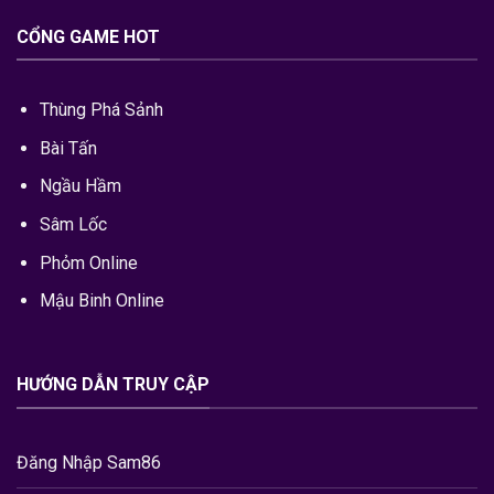
CỔNG GAME HOT
Thùng Phá Sảnh
Bài Tấn
Ngầu Hầm
Sâm Lốc
Phỏm Online
Mậu Binh Online
HƯỚNG DẪN TRUY CẬP
Đăng Nhập Sam86